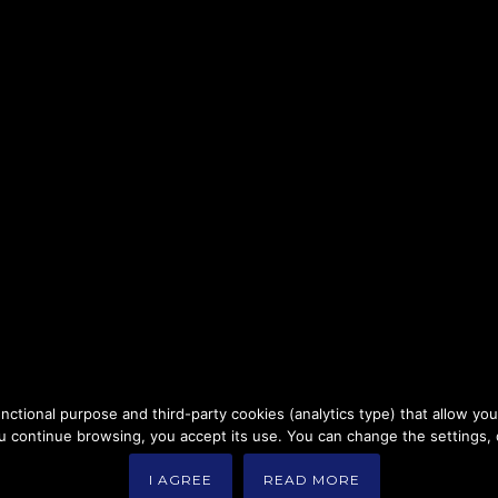
nctional purpose and third-party cookies (analytics type) that allow yo
you continue browsing, you accept its use. You can change the settings,
I AGREE
READ MORE
Betaplast 2021. All Rights Reserved